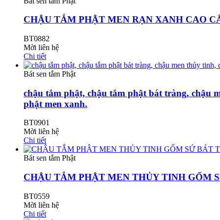
Bát sen tắm Phật
CHẬU TẮM PHẬT MEN RẠN XANH CAO CẤ
BT0882
Mời liên hệ
Chi tiết
Bát sen tắm Phật
chậu tắm phật, chậu tắm phật bát tràng, chậu m
phật men xanh.
BT0901
Mời liên hệ
Chi tiết
Bát sen tắm Phật
CHẬU TẮM PHẬT MEN THỦY TINH GỐM SỨ
BT0559
Mời liên hệ
Chi tiết