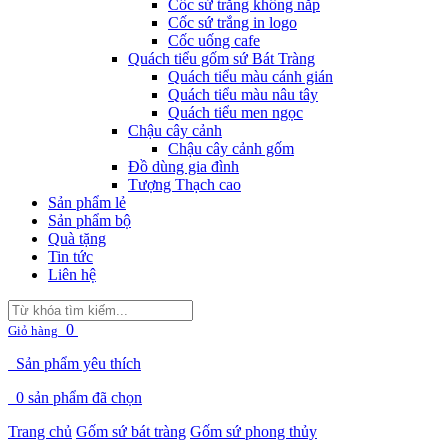
Cốc sứ trắng không nắp
Cốc sứ trắng in logo
Cốc uống cafe
Quách tiểu gốm sứ Bát Tràng
Quách tiểu màu cánh gián
Quách tiểu màu nâu tây
Quách tiểu men ngọc
Chậu cây cảnh
Chậu cây cảnh gốm
Đồ dùng gia đình
Tượng Thạch cao
Sản phẩm lẻ
Sản phẩm bộ
Quà tặng
Tin tức
Liên hệ
0
Giỏ hàng
Sản phẩm yêu thích
0
sản phẩm đã chọn
Trang chủ
Gốm sứ bát tràng
Gốm sứ phong thủy