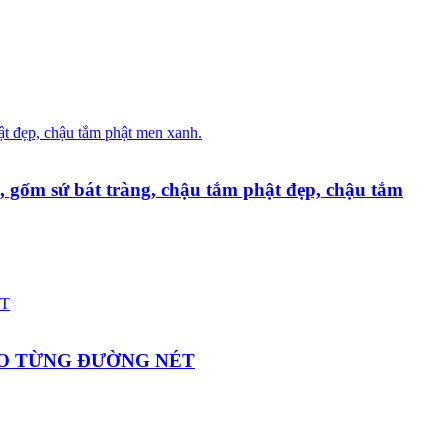
n, gốm sứ bát tràng, chậu tắm phật đẹp, chậu tắm
ẢO TỪNG ĐƯỜNG NÉT