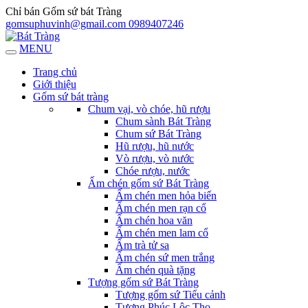
Chỉ bán Gốm sứ bát Tràng
gomsuphuvinh@gmail.com
0989407246
MENU
Trang chủ
Giới thiệu
Gốm sứ bát tràng
Chum vại, vò chóe, hũ rượu
Chum sành Bát Tràng
Chum sứ Bát Tràng
Hũ rượu, hũ nước
Vò rượu, vò nước
Chóe rượu, nước
Ấm chén gốm sứ Bát Tràng
Ấm chén men hỏa biến
Ấm chén men rạn cổ
Ấm chén hoa văn
Ấm chén men lam cổ
Ấm trà tử sa
Ấm chén sứ men trắng
Ấm chén quà tặng
Tượng gốm sứ Bát Tràng
Tượng gốm sứ Tiểu cảnh
Tượng Phúc Lộc Thọ