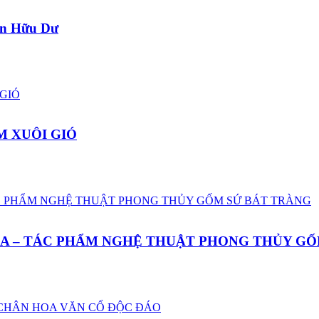
ên Hữu Dư
M XUÔI GIÓ
MÙA – TÁC PHẨM NGHỆ THUẬT PHONG THỦY G