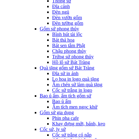
Thống sứ
Đĩa cảnh
Đèn ngủ
Đèn vườn gốm
Đèn tường gốm
Gốm sứ phong thủy
Bình hút tài lộc
Bát thả hoa
Bát sen tắm Phật
Chậu phong thủy
Trứng sứ phong thủy
Hồ lô sứ Bát Tràng
Quà tặng gốm sứ Bát Tràng
Đĩa sứ in ảnh
Lọ hoa in logo quà tặng
Ấm chén sứ làm quà tặng
Cốc sứ trắng in logo
Bao ủ ấm, ấm tích gốm sứ
Bao ủ ấm
Ấm tích men ngọc khử
Gốm sứ gia dụng
Phin pha cafe
Khay đựng mứt, bánh, kẹo
Cốc sứ, ly sứ
Cốc sứ trắng có nắp