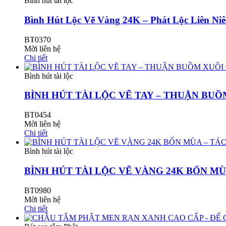
Bình hút tài lộc
Bình Hút Lộc Vẽ Vàng 24K – Phát Lộc Liên Ni
BT0370
Mời liên hệ
Chi tiết
Bình hút tài lộc
BÌNH HÚT TÀI LỘC VẼ TAY – THUẬN BUỒ
BT0454
Mời liên hệ
Chi tiết
Bình hút tài lộc
BÌNH HÚT TÀI LỘC VẼ VÀNG 24K BỐN 
BT0980
Mời liên hệ
Chi tiết