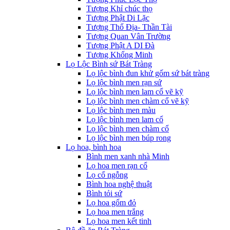
Tượng Khỉ chúc thọ
Tượng Phật Di Lặc
Tượng Thổ Địa- Thần Tài
Tượng Quan Vân Trường
Tượng Phật A DI Đà
Tượng Khổng Minh
Lọ Lộc Bình sứ Bát Tràng
Lọ lộc bình đun khử gốm sứ bát tràng
Lọ lộc bình men rạn sứ
Lọ lộc bình men lam cổ vẽ kỹ
Lọ lộc bình men chàm cổ vẽ kỹ
Lọ lộc bình men màu
Lọ lộc bình men lam cổ
Lọ lộc bình men chàm cổ
Lọ lộc bình men búp rong
Lọ hoa, bình hoa
Bình men xanh nhà Minh
Lọ hoa men rạn cổ
Lọ cổ ngỗng
Bình hoa nghệ thuật
Bình tỏi sứ
Lọ hoa gốm đỏ
Lọ hoa men trắng
Lọ hoa men kết tinh