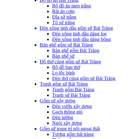
Bộ đồ ăn Bát Tràng
Bộ đồ ăn men trắng
Bát ăn cơm
Đĩa sứ trắng
Tô sứ trắng
Đèn xông tinh dầu gốm sứ Bát Tràng
Đèn xông tinh dầu dáng loe
Đèn xông tinh dầu dáng bóng
Bàn ghế gốm sứ Bát Tràng
Bàn ghế gốm Bát Tràng
Bàn ghế sứ
Đồ thờ cúng gốm sứ Bát Tràng
Bộ đồ ban thờ
Lọ lộc bình
Đèn thờ cúng gốm sứ Bát Tràng
Tranh gốm sứ Bát Tràng
Tranh gốm Bát Tràng
Tranh sứ Bát Tràng
Gốm sứ xây dựng
Đèn vườn xây dựng
Gạch thông gió
Đèn tường
Ngói xây dựng
Gốm sứ trang trí nội ngoại thất
Tượng gốm bát tràng