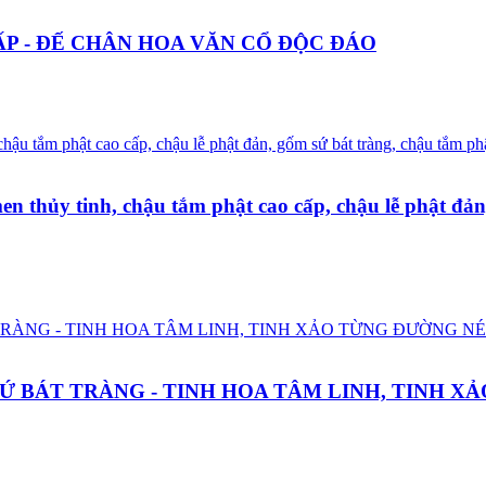
P - ĐẾ CHÂN HOA VĂN CỔ ĐỘC ĐÁO
en thủy tinh, chậu tắm phật cao cấp, chậu lễ phật đả
 BÁT TRÀNG - TINH HOA TÂM LINH, TINH X