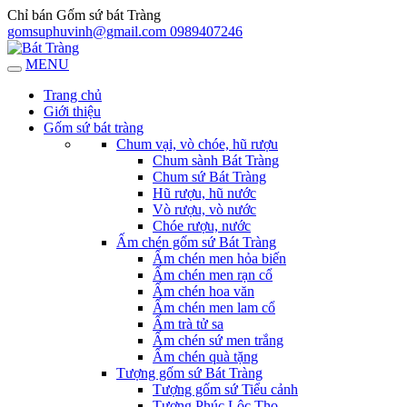
Chỉ bán Gốm sứ bát Tràng
gomsuphuvinh@gmail.com
0989407246
MENU
Trang chủ
Giới thiệu
Gốm sứ bát tràng
Chum vại, vò chóe, hũ rượu
Chum sành Bát Tràng
Chum sứ Bát Tràng
Hũ rượu, hũ nước
Vò rượu, vò nước
Chóe rượu, nước
Ấm chén gốm sứ Bát Tràng
Ấm chén men hỏa biến
Ấm chén men rạn cổ
Ấm chén hoa văn
Ấm chén men lam cổ
Ấm trà tử sa
Ấm chén sứ men trắng
Ấm chén quà tặng
Tượng gốm sứ Bát Tràng
Tượng gốm sứ Tiểu cảnh
Tượng Phúc Lộc Thọ