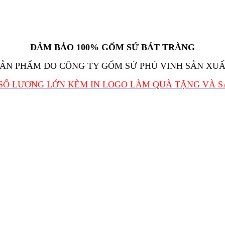
ĐẢM BẢO 100% GỐM SỨ BÁT TRÀNG
ẢN PHẨM DO CÔNG TY GỐM SỨ PHÚ VINH SẢN XU
SỐ LƯỢNG LỚN KÈM IN LOGO LÀM QUÀ TẶNG VÀ 