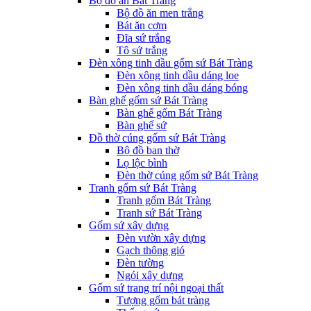
Bộ đồ ăn Bát Tràng
Bộ đồ ăn men trắng
Bát ăn cơm
Đĩa sứ trắng
Tô sứ trắng
Đèn xông tinh dầu gốm sứ Bát Tràng
Đèn xông tinh dầu dáng loe
Đèn xông tinh dầu dáng bóng
Bàn ghế gốm sứ Bát Tràng
Bàn ghế gốm Bát Tràng
Bàn ghế sứ
Đồ thờ cúng gốm sứ Bát Tràng
Bộ đồ ban thờ
Lọ lộc bình
Đèn thờ cúng gốm sứ Bát Tràng
Tranh gốm sứ Bát Tràng
Tranh gốm Bát Tràng
Tranh sứ Bát Tràng
Gốm sứ xây dựng
Đèn vườn xây dựng
Gạch thông gió
Đèn tường
Ngói xây dựng
Gốm sứ trang trí nội ngoại thất
Tượng gốm bát tràng