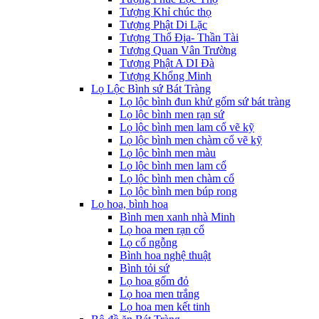
Tượng Khỉ chúc thọ
Tượng Phật Di Lặc
Tượng Thổ Địa- Thần Tài
Tượng Quan Vân Trường
Tượng Phật A DI Đà
Tượng Khổng Minh
Lọ Lộc Bình sứ Bát Tràng
Lọ lộc bình đun khử gốm sứ bát tràng
Lọ lộc bình men rạn sứ
Lọ lộc bình men lam cổ vẽ kỹ
Lọ lộc bình men chàm cổ vẽ kỹ
Lọ lộc bình men màu
Lọ lộc bình men lam cổ
Lọ lộc bình men chàm cổ
Lọ lộc bình men búp rong
Lọ hoa, bình hoa
Bình men xanh nhà Minh
Lọ hoa men rạn cổ
Lọ cổ ngỗng
Bình hoa nghệ thuật
Bình tỏi sứ
Lọ hoa gốm đỏ
Lọ hoa men trắng
Lọ hoa men kết tinh