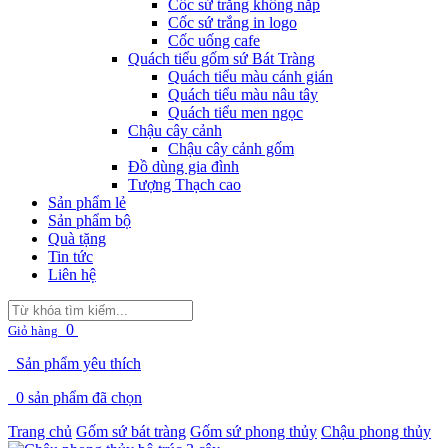
Cốc sứ trắng không nắp
Cốc sứ trắng in logo
Cốc uống cafe
Quách tiểu gốm sứ Bát Tràng
Quách tiểu màu cánh gián
Quách tiểu màu nâu tây
Quách tiểu men ngọc
Chậu cây cảnh
Chậu cây cảnh gốm
Đồ dùng gia đình
Tượng Thạch cao
Sản phẩm lẻ
Sản phẩm bộ
Quà tặng
Tin tức
Liên hệ
0
Giỏ hàng
Sản phẩm yêu thích
0
sản phẩm đã chọn
Trang chủ
Gốm sứ bát tràng
Gốm sứ phong thủy
Chậu phong thủy