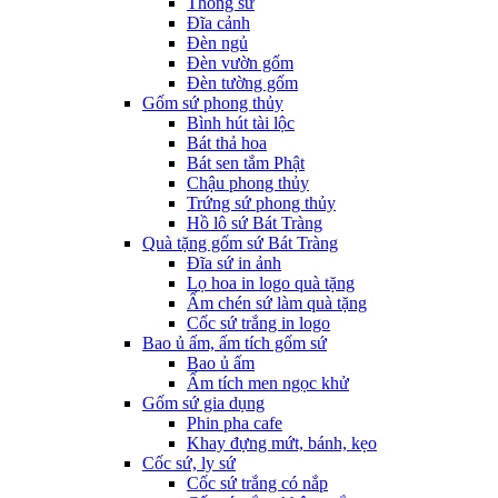
Thống sứ
Đĩa cảnh
Đèn ngủ
Đèn vườn gốm
Đèn tường gốm
Gốm sứ phong thủy
Bình hút tài lộc
Bát thả hoa
Bát sen tắm Phật
Chậu phong thủy
Trứng sứ phong thủy
Hồ lô sứ Bát Tràng
Quà tặng gốm sứ Bát Tràng
Đĩa sứ in ảnh
Lọ hoa in logo quà tặng
Ấm chén sứ làm quà tặng
Cốc sứ trắng in logo
Bao ủ ấm, ấm tích gốm sứ
Bao ủ ấm
Ấm tích men ngọc khử
Gốm sứ gia dụng
Phin pha cafe
Khay đựng mứt, bánh, kẹo
Cốc sứ, ly sứ
Cốc sứ trắng có nắp