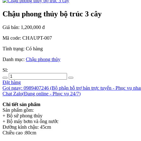
Chậu phong thủy bộ trúc 3 cây
Giá bán:
1,200,000
đ
Mã code:
CHAUPT-007
Tình trạng:
Có hàng
Danh mục:
Chậu phong thủy
Sl:
Đặt hàng
Gọi ngay: 0989407246
(Bộ phận hỗ trợ bán trực tuyến - Phục vụ nha
Chat Zalo
(
Đang online
- Phục vụ 24/7
)
Chi tiết sản phẩm
Sản phẩm gồm:
+ Bộ sứ phong thủy
+ Bộ máy bơm và ống nước
Đường kính chậu: 45cm
Chiều cao :80cm