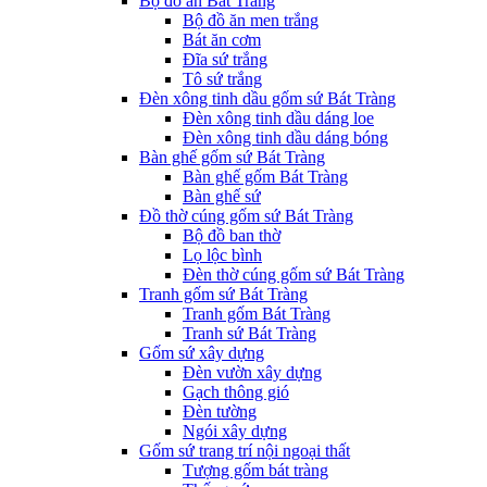
Bộ đồ ăn Bát Tràng
Bộ đồ ăn men trắng
Bát ăn cơm
Đĩa sứ trắng
Tô sứ trắng
Đèn xông tinh dầu gốm sứ Bát Tràng
Đèn xông tinh dầu dáng loe
Đèn xông tinh dầu dáng bóng
Bàn ghế gốm sứ Bát Tràng
Bàn ghế gốm Bát Tràng
Bàn ghế sứ
Đồ thờ cúng gốm sứ Bát Tràng
Bộ đồ ban thờ
Lọ lộc bình
Đèn thờ cúng gốm sứ Bát Tràng
Tranh gốm sứ Bát Tràng
Tranh gốm Bát Tràng
Tranh sứ Bát Tràng
Gốm sứ xây dựng
Đèn vườn xây dựng
Gạch thông gió
Đèn tường
Ngói xây dựng
Gốm sứ trang trí nội ngoại thất
Tượng gốm bát tràng