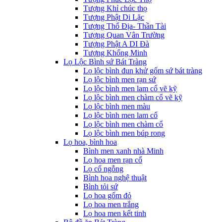
Tượng Khỉ chúc thọ
Tượng Phật Di Lặc
Tượng Thổ Địa- Thần Tài
Tượng Quan Vân Trường
Tượng Phật A DI Đà
Tượng Khổng Minh
Lọ Lộc Bình sứ Bát Tràng
Lọ lộc bình đun khử gốm sứ bát tràng
Lọ lộc bình men rạn sứ
Lọ lộc bình men lam cổ vẽ kỹ
Lọ lộc bình men chàm cổ vẽ kỹ
Lọ lộc bình men màu
Lọ lộc bình men lam cổ
Lọ lộc bình men chàm cổ
Lọ lộc bình men búp rong
Lọ hoa, bình hoa
Bình men xanh nhà Minh
Lọ hoa men rạn cổ
Lọ cổ ngỗng
Bình hoa nghệ thuật
Bình tỏi sứ
Lọ hoa gốm đỏ
Lọ hoa men trắng
Lọ hoa men kết tinh