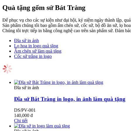
Quà tặng gốm sứ Bát Tràng
Để phục vụ cho các sự kiện như đại hội, kỷ niệm ngày thành lập, quá
Sản phẩm chúng tôi bao gồm ấm chén sứ, cốc sứ, bộ đồ ăn sứ, lọ hoa 
Chúng tôi trực tiếp in bằng công nghệ cao trên sản phẩm sứ. Đảm bả
Đĩa sứ in ảnh
Lọ hoa in logo quà tặng
Ấm chén sứ làm quà tặng
Cốc sứ trắng in logo
Đĩa sứ in ảnh
Đĩa sứ Bát Tràng in logo, in ảnh làm quà tặng
DS/PV-001
140,000
đ
Chi tiết