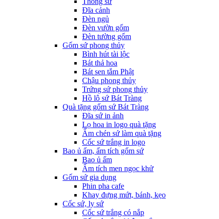
Thống sứ
Đĩa cảnh
Đèn ngủ
Đèn vườn gốm
Đèn tường gốm
Gốm sứ phong thủy
Bình hút tài lộc
Bát thả hoa
Bát sen tắm Phật
Chậu phong thủy
Trứng sứ phong thủy
Hồ lô sứ Bát Tràng
Quà tặng gốm sứ Bát Tràng
Đĩa sứ in ảnh
Lọ hoa in logo quà tặng
Ấm chén sứ làm quà tặng
Cốc sứ trắng in logo
Bao ủ ấm, ấm tích gốm sứ
Bao ủ ấm
Ấm tích men ngọc khử
Gốm sứ gia dụng
Phin pha cafe
Khay đựng mứt, bánh, kẹo
Cốc sứ, ly sứ
Cốc sứ trắng có nắp