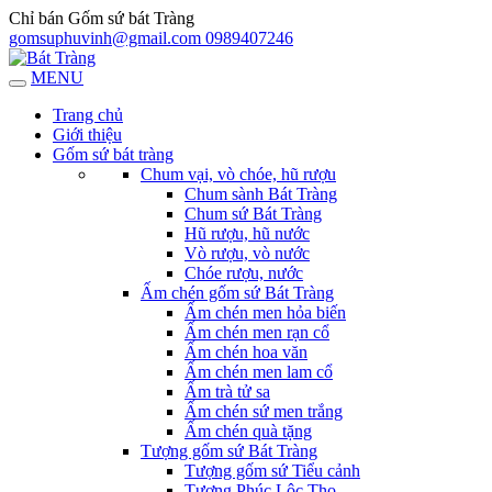
Chỉ bán Gốm sứ bát Tràng
gomsuphuvinh@gmail.com
0989407246
MENU
Trang chủ
Giới thiệu
Gốm sứ bát tràng
Chum vại, vò chóe, hũ rượu
Chum sành Bát Tràng
Chum sứ Bát Tràng
Hũ rượu, hũ nước
Vò rượu, vò nước
Chóe rượu, nước
Ấm chén gốm sứ Bát Tràng
Ấm chén men hỏa biến
Ấm chén men rạn cổ
Ấm chén hoa văn
Ấm chén men lam cổ
Ấm trà tử sa
Ấm chén sứ men trắng
Ấm chén quà tặng
Tượng gốm sứ Bát Tràng
Tượng gốm sứ Tiểu cảnh
Tượng Phúc Lộc Thọ