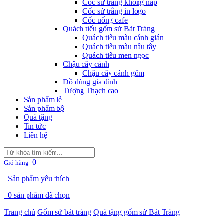
Cốc sứ trắng không nắp
Cốc sứ trắng in logo
Cốc uống cafe
Quách tiểu gốm sứ Bát Tràng
Quách tiểu màu cánh gián
Quách tiểu màu nâu tây
Quách tiểu men ngọc
Chậu cây cảnh
Chậu cây cảnh gốm
Đồ dùng gia đình
Tượng Thạch cao
Sản phẩm lẻ
Sản phẩm bộ
Quà tặng
Tin tức
Liên hệ
0
Giỏ hàng
Sản phẩm yêu thích
0
sản phẩm đã chọn
Trang chủ
Gốm sứ bát tràng
Quà tặng gốm sứ Bát Tràng