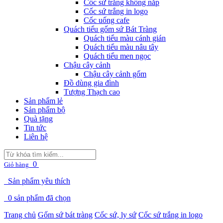
Cốc sứ trắng không nắp
Cốc sứ trắng in logo
Cốc uống cafe
Quách tiểu gốm sứ Bát Tràng
Quách tiểu màu cánh gián
Quách tiểu màu nâu tây
Quách tiểu men ngọc
Chậu cây cảnh
Chậu cây cảnh gốm
Đồ dùng gia đình
Tượng Thạch cao
Sản phẩm lẻ
Sản phẩm bộ
Quà tặng
Tin tức
Liên hệ
0
Giỏ hàng
Sản phẩm yêu thích
0
sản phẩm đã chọn
Trang chủ
Gốm sứ bát tràng
Cốc sứ, ly sứ
Cốc sứ trắng in logo