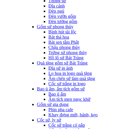
Thống sứ
Đĩa cảnh
Đèn ngủ
Đèn vườn gốm
Đèn tường gốm
Gốm sứ phong thủy
Bình hút tài lộc
Bát thả hoa
Bát sen tắm Phật
Chậu phong thủy
Trứng sứ phong thủy
Hồ lô sứ Bát Tràng
Quà tặng gốm sứ Bát Tràng
Đĩa sứ in ảnh
Lọ hoa in logo quà tặng
Ấm chén sứ làm quà tặng
Cốc sứ trắng in logo
Bao ủ ấm, ấm tích gốm sứ
Bao ủ ấm
Ấm tích men ngọc khử
Gốm sứ gia dụng
Phin pha cafe
Khay đựng mứt, bánh, kẹo
Cốc sứ, ly sứ
Cốc sứ trắng có nắp