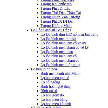
Tượng Khỉ chúc thọ
Tượng Phật Di Lặc
Tượng Thổ Địa- Thần Tài
Tượng Quan Vân Trường
Tượng Phật A DI Đà
Tượng Khổng Minh
Lọ Lộc Bình sứ Bát Tràng
Lọ lộc bình đun khử gốm sứ bát tràng
Lọ lộc bình men rạn sứ
Lọ lộc bình men lam cổ vẽ kỹ
Lọ lộc bình men chàm cổ vẽ kỹ
Lọ lộc bình men màu
Lọ lộc bình men lam cổ
Lọ lộc bình men chàm cổ
Lọ lộc bình men búp rong
Lọ hoa, bình hoa
Bình men xanh nhà Minh
Lọ hoa men rạn cổ
Lọ cổ ngỗng
Bình hoa nghệ thuật
Bình tỏi sứ
Lọ hoa gốm đỏ
Lọ hoa men trắng
Lọ hoa men kết tinh