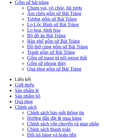
Gốm sứ bát tràng
Chum vại, vò chóe, hũ rượu
Ấm chén gốm sứ Bát Tràng
Tượng gốm sứ Bát Tràng
Lọ Lộc Bình sứ Bát Tràng
Lọ hoa, bình hoa
Bộ đồ ăn Bát Tràng
Bàn ghế gốm sứ Bát Tràng
Đồ thờ cúng gốm sứ Bát Tràng
Tranh gốm sứ Bát Tràng
Gốm sứ trang trí nội ngoại thất
Gốm sứ phong thủy
Quà tặng gốm sứ Bát Tràng
Liên kết
Giới thiệu
Sản phẩm lẻ
Sản phẩm bộ
Quà tặng
Chính sách
Chính sách bảo mật thông tin
Hướng dẫn đặt & mua hàng
Chính sách vận chuyển và giao nhận
Chính sách thanh toán
Đổi trả hàng và hoàn tiền