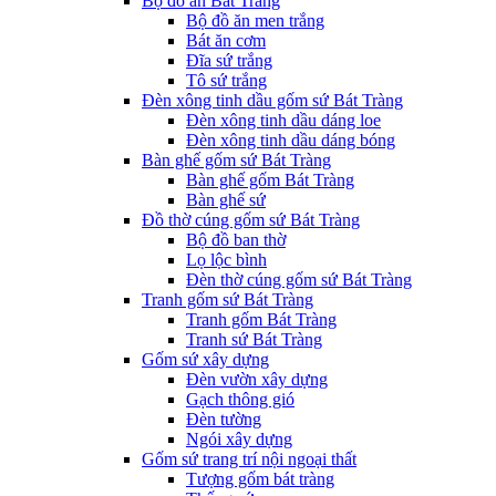
Bộ đồ ăn Bát Tràng
Bộ đồ ăn men trắng
Bát ăn cơm
Đĩa sứ trắng
Tô sứ trắng
Đèn xông tinh dầu gốm sứ Bát Tràng
Đèn xông tinh dầu dáng loe
Đèn xông tinh dầu dáng bóng
Bàn ghế gốm sứ Bát Tràng
Bàn ghế gốm Bát Tràng
Bàn ghế sứ
Đồ thờ cúng gốm sứ Bát Tràng
Bộ đồ ban thờ
Lọ lộc bình
Đèn thờ cúng gốm sứ Bát Tràng
Tranh gốm sứ Bát Tràng
Tranh gốm Bát Tràng
Tranh sứ Bát Tràng
Gốm sứ xây dựng
Đèn vườn xây dựng
Gạch thông gió
Đèn tường
Ngói xây dựng
Gốm sứ trang trí nội ngoại thất
Tượng gốm bát tràng