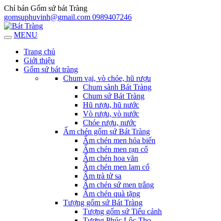
Chỉ bán Gốm sứ bát Tràng
gomsuphuvinh@gmail.com
0989407246
MENU
Trang chủ
Giới thiệu
Gốm sứ bát tràng
Chum vại, vò chóe, hũ rượu
Chum sành Bát Tràng
Chum sứ Bát Tràng
Hũ rượu, hũ nước
Vò rượu, vò nước
Chóe rượu, nước
Ấm chén gốm sứ Bát Tràng
Ấm chén men hỏa biến
Ấm chén men rạn cổ
Ấm chén hoa văn
Ấm chén men lam cổ
Ấm trà tử sa
Ấm chén sứ men trắng
Ấm chén quà tặng
Tượng gốm sứ Bát Tràng
Tượng gốm sứ Tiểu cảnh
Tượng Phúc Lộc Thọ