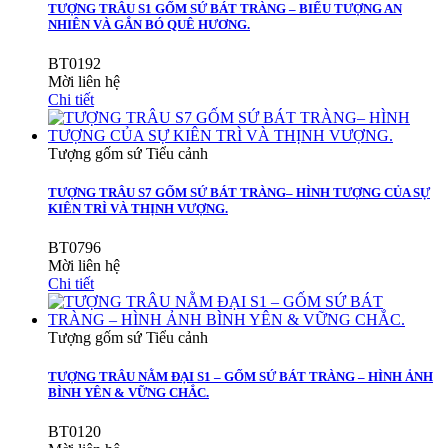
TƯỢNG TRÂU S1 GỐM SỨ BÁT TRÀNG – BIỂU TƯỢNG AN
NHIÊN VÀ GẮN BÓ QUÊ HƯƠNG.
BT0192
Mời liên hệ
Chi tiết
Tượng gốm sứ Tiểu cảnh
TƯỢNG TRÂU S7 GỐM SỨ BÁT TRÀNG– HÌNH TƯỢNG CỦA SỰ
KIÊN TRÌ VÀ THỊNH VƯỢNG.
BT0796
Mời liên hệ
Chi tiết
Tượng gốm sứ Tiểu cảnh
TƯỢNG TRÂU NẰM ĐẠI S1 – GỐM SỨ BÁT TRÀNG – HÌNH ẢNH
BÌNH YÊN & VỮNG CHẮC.
BT0120