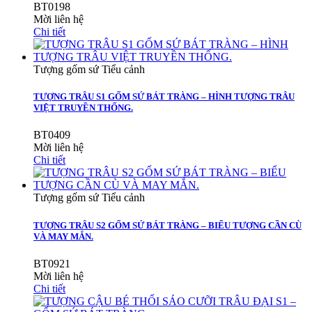
BT0198
Mời liên hệ
Chi tiết
Tượng gốm sứ Tiểu cảnh
TƯỢNG TRÂU S1 GỐM SỨ BÁT TRÀNG – HÌNH TƯỢNG TRÂU
VIỆT TRUYỀN THỐNG.
BT0409
Mời liên hệ
Chi tiết
Tượng gốm sứ Tiểu cảnh
TƯỢNG TRÂU S2 GỐM SỨ BÁT TRÀNG – BIỂU TƯỢNG CẦN CÙ
VÀ MAY MẮN.
BT0921
Mời liên hệ
Chi tiết