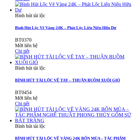
Bình hút tài lộc
Bình Hút Lộc Vẽ Vàng 24K – Phát Lộc Liên Niên Hữu Dư
BT0370
Mời liên hệ
Chi tiết
Bình hút tài lộc
BÌNH HÚT TÀI LỘC VẼ TAY – THUẬN BUỒM XUÔI GIÓ
BT0454
Mời liên hệ
Chi tiết
Bình hút tài lộc
BÌNH HÚT TÀI LỘC VẼ VÀNG 24K BỐN MÙA – TÁC PHẨM