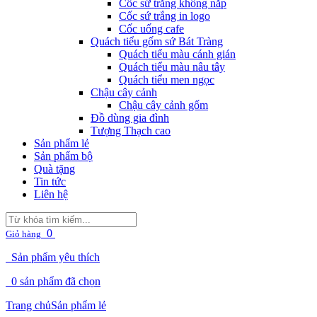
Cốc sứ trắng không nắp
Cốc sứ trắng in logo
Cốc uống cafe
Quách tiểu gốm sứ Bát Tràng
Quách tiểu màu cánh gián
Quách tiểu màu nâu tây
Quách tiểu men ngọc
Chậu cây cảnh
Chậu cây cảnh gốm
Đồ dùng gia đình
Tượng Thạch cao
Sản phẩm lẻ
Sản phẩm bộ
Quà tặng
Tin tức
Liên hệ
0
Giỏ hàng
Sản phẩm yêu thích
0
sản phẩm đã chọn
Trang chủ
Sản phẩm lẻ