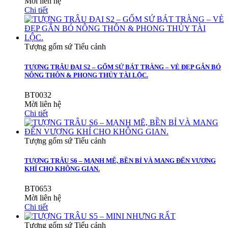
Mời liên hệ
Chi tiết
Tượng gốm sứ Tiểu cảnh
TƯỢNG TRÂU ĐẠI S2 – GỐM SỨ BÁT TRÀNG – VẺ ĐẸP GẮN BÓ
NÔNG THÔN & PHONG THỦY TÀI LỘC.
BT0032
Mời liên hệ
Chi tiết
Tượng gốm sứ Tiểu cảnh
TƯỢNG TRÂU S6 – MẠNH MẼ, BỀN BỈ VÀ MANG ĐẾN VƯỢNG
KHÍ CHO KHÔNG GIAN.
BT0653
Mời liên hệ
Chi tiết
Tượng gốm sứ Tiểu cảnh