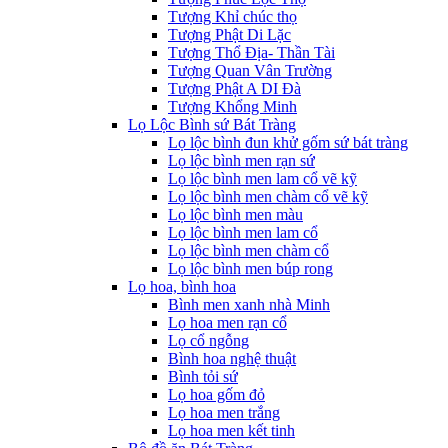
Tượng Khỉ chúc thọ
Tượng Phật Di Lặc
Tượng Thổ Địa- Thần Tài
Tượng Quan Vân Trường
Tượng Phật A DI Đà
Tượng Khổng Minh
Lọ Lộc Bình sứ Bát Tràng
Lọ lộc bình đun khử gốm sứ bát tràng
Lọ lộc bình men rạn sứ
Lọ lộc bình men lam cổ vẽ kỹ
Lọ lộc bình men chàm cổ vẽ kỹ
Lọ lộc bình men màu
Lọ lộc bình men lam cổ
Lọ lộc bình men chàm cổ
Lọ lộc bình men búp rong
Lọ hoa, bình hoa
Bình men xanh nhà Minh
Lọ hoa men rạn cổ
Lọ cổ ngỗng
Bình hoa nghệ thuật
Bình tỏi sứ
Lọ hoa gốm đỏ
Lọ hoa men trắng
Lọ hoa men kết tinh