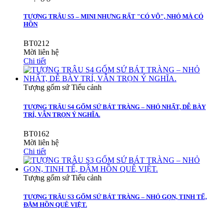
TƯỢNG TRÂU S5 – MINI NHƯNG RẤT "CÓ VÕ", NHỎ MÀ CÓ
HỒN
BT0212
Mời liên hệ
Chi tiết
Tượng gốm sứ Tiểu cảnh
TƯỢNG TRÂU S4 GỐM SỨ BÁT TRÀNG – NHỎ NHẤT, DỄ BÀY
TRÍ, VẪN TRỌN Ý NGHĨA.
BT0162
Mời liên hệ
Chi tiết
Tượng gốm sứ Tiểu cảnh
TƯỢNG TRÂU S3 GỐM SỨ BÁT TRÀNG – NHỎ GỌN, TINH TẾ,
ĐẬM HỒN QUÊ VIỆT.