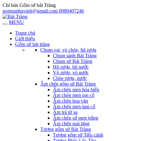
Chỉ bán Gốm sứ bát Tràng
gomsuphuvinh@gmail.com
0989407246
MENU
Trang chủ
Giới thiệu
Gốm sứ bát tràng
Chum vại, vò chóe, hũ rượu
Chum sành Bát Tràng
Chum sứ Bát Tràng
Hũ rượu, hũ nước
Vò rượu, vò nước
Chóe rượu, nước
Ấm chén gốm sứ Bát Tràng
Ấm chén men hỏa biến
Ấm chén men rạn cổ
Ấm chén hoa văn
Ấm chén men lam cổ
Ấm trà tử sa
Ấm chén sứ men trắng
Ấm chén quà tặng
Tượng gốm sứ Bát Tràng
Tượng gốm sứ Tiểu cảnh
Tượng Phúc Lộc Thọ