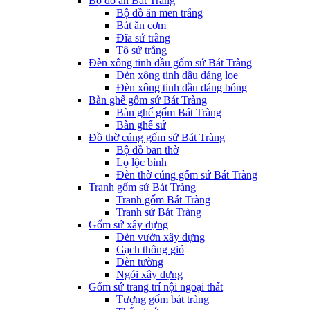
Bộ đồ ăn Bát Tràng
Bộ đồ ăn men trắng
Bát ăn cơm
Đĩa sứ trắng
Tô sứ trắng
Đèn xông tinh dầu gốm sứ Bát Tràng
Đèn xông tinh dầu dáng loe
Đèn xông tinh dầu dáng bóng
Bàn ghế gốm sứ Bát Tràng
Bàn ghế gốm Bát Tràng
Bàn ghế sứ
Đồ thờ cúng gốm sứ Bát Tràng
Bộ đồ ban thờ
Lọ lộc bình
Đèn thờ cúng gốm sứ Bát Tràng
Tranh gốm sứ Bát Tràng
Tranh gốm Bát Tràng
Tranh sứ Bát Tràng
Gốm sứ xây dựng
Đèn vườn xây dựng
Gạch thông gió
Đèn tường
Ngói xây dựng
Gốm sứ trang trí nội ngoại thất
Tượng gốm bát tràng