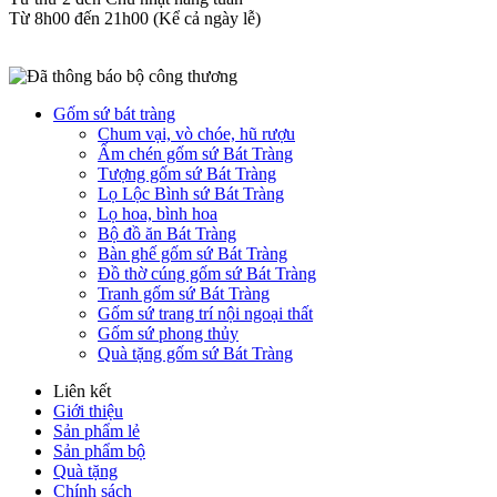
Từ 8h00 đến 21h00 (Kể cả ngày lễ)​
Gốm sứ bát tràng
Chum vại, vò chóe, hũ rượu
Ấm chén gốm sứ Bát Tràng
Tượng gốm sứ Bát Tràng
Lọ Lộc Bình sứ Bát Tràng
Lọ hoa, bình hoa
Bộ đồ ăn Bát Tràng
Bàn ghế gốm sứ Bát Tràng
Đồ thờ cúng gốm sứ Bát Tràng
Tranh gốm sứ Bát Tràng
Gốm sứ trang trí nội ngoại thất
Gốm sứ phong thủy
Quà tặng gốm sứ Bát Tràng
Liên kết
Giới thiệu
Sản phẩm lẻ
Sản phẩm bộ
Quà tặng
Chính sách