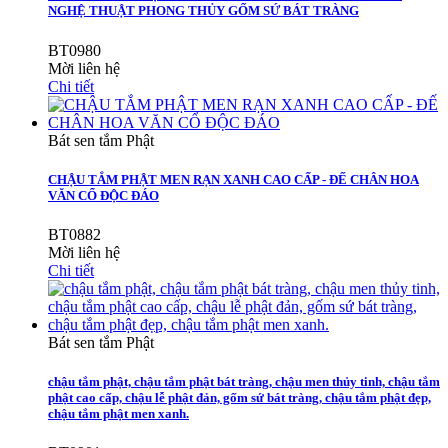
NGHỆ THUẬT PHONG THỦY GỐM SỨ BÁT TRÀNG
BT0980
Mời liên hệ
Chi tiết
Bát sen tắm Phật
CHẬU TẮM PHẬT MEN RẠN XANH CAO CẤP - ĐẾ CHÂN HOA
VĂN CỔ ĐỘC ĐÁO
BT0882
Mời liên hệ
Chi tiết
Bát sen tắm Phật
chậu tắm phật, chậu tắm phật bát tràng, chậu men thủy tinh, chậu tắm
phật cao cấp, chậu lễ phật đản, gốm sứ bát tràng, chậu tắm phật đẹp,
chậu tắm phật men xanh.