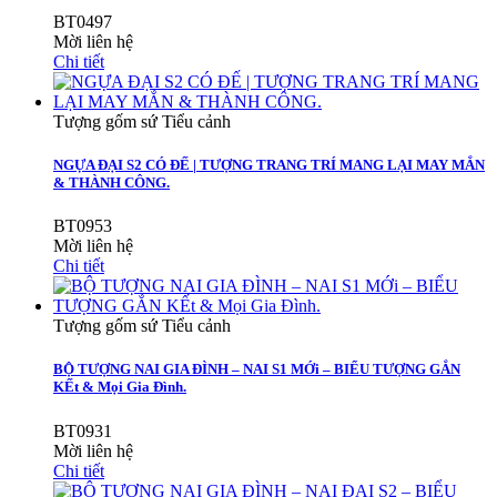
BT0497
Mời liên hệ
Chi tiết
Tượng gốm sứ Tiểu cảnh
NGỰA ĐẠI S2 CÓ ĐẾ | TƯỢNG TRANG TRÍ MANG LẠI MAY MẮN
& THÀNH CÔNG.
BT0953
Mời liên hệ
Chi tiết
Tượng gốm sứ Tiểu cảnh
BỘ TƯỢNG NAI GIA ĐÌNH – NAI S1 MỚi – BIỂU TƯỢNG GẮN
KẾt & Mọi Gia Đình.
BT0931
Mời liên hệ
Chi tiết