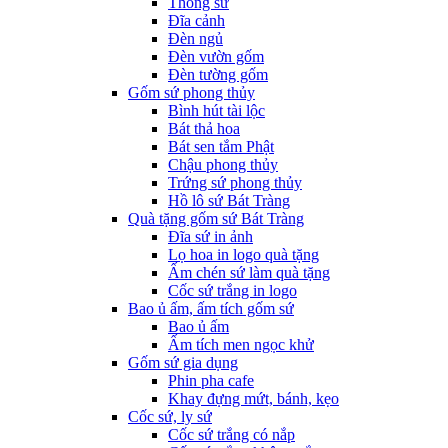
Thống sứ
Đĩa cảnh
Đèn ngủ
Đèn vườn gốm
Đèn tường gốm
Gốm sứ phong thủy
Bình hút tài lộc
Bát thả hoa
Bát sen tắm Phật
Chậu phong thủy
Trứng sứ phong thủy
Hồ lô sứ Bát Tràng
Quà tặng gốm sứ Bát Tràng
Đĩa sứ in ảnh
Lọ hoa in logo quà tặng
Ấm chén sứ làm quà tặng
Cốc sứ trắng in logo
Bao ủ ấm, ấm tích gốm sứ
Bao ủ ấm
Ấm tích men ngọc khử
Gốm sứ gia dụng
Phin pha cafe
Khay đựng mứt, bánh, kẹo
Cốc sứ, ly sứ
Cốc sứ trắng có nắp