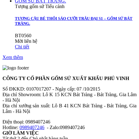
Tượng gốm sứ Tiểu cảnh
TƯỢNG CẬU BÉ THỔI SÁO CƯỠI TRÂU ĐẠI S1 – GỐM SỨ BÁT
TRÀNG.
BT0560
Mời liên hệ
Chi tiết
Xem thêm
CÔNG TY CỔ PHẦN GỐM SỨ XUẤT KHẨU PHÚ VINH
Số ĐKKD: 0107017207 - Ngày cấp: 07 /10/2015
Địa chỉ Showroom: Lô K 15 KCN Bát Tràng - Bát Tràng, Gia Lâm
- Hà Nội
Địa chỉ xưởng sản xuất: Lô B 41 KCN Bát Tràng - Bát Tràng, Gia
Lâm - Hà Nội
Điện thoại: 0989407246
Hotline:
0989407246
- Zalo:0989407246
GIỜ LÀM VIỆC
Từ thứ 2 đến Chủ nhật hàng tuần