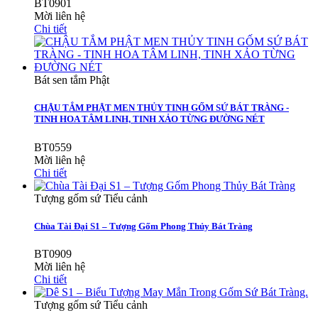
BT0901
Mời liên hệ
Chi tiết
Bát sen tắm Phật
CHẬU TẮM PHẬT MEN THỦY TINH GỐM SỨ BÁT TRÀNG -
TINH HOA TÂM LINH, TINH XẢO TỪNG ĐƯỜNG NÉT
BT0559
Mời liên hệ
Chi tiết
Tượng gốm sứ Tiểu cảnh
Chùa Tài Đại S1 – Tượng Gốm Phong Thủy Bát Tràng
BT0909
Mời liên hệ
Chi tiết
Tượng gốm sứ Tiểu cảnh