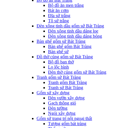
Bộ đồ ăn Bát Tràng
Bộ đồ ăn men trắng
Bát ăn cơm
Đĩa sứ trắng
Tô sứ trắng
Đèn xông tinh dầu gốm sứ Bát Tràng
Đèn xông tinh dầu dáng loe
Đèn xông tinh dầu dáng bóng
Bàn ghế gốm sứ Bát Tràng
Bàn ghế gốm Bát Tràng
Bàn ghế sứ
Đồ thờ cúng gốm sứ Bát Tràng
Bộ đồ ban thờ
Lọ lộc bình
Đèn thờ cúng gốm sứ Bát Tràng
Tranh gốm sứ Bát Tràng
Tranh gốm Bát Tràng
Tranh sứ Bát Tràng
Gốm sứ xây dựng
Đèn vườn xây dựng
Gạch thông gió
Đèn tường
Ngói xây dựng
Gốm sứ trang trí nội ngoại thất
Tượng gốm bát tràng