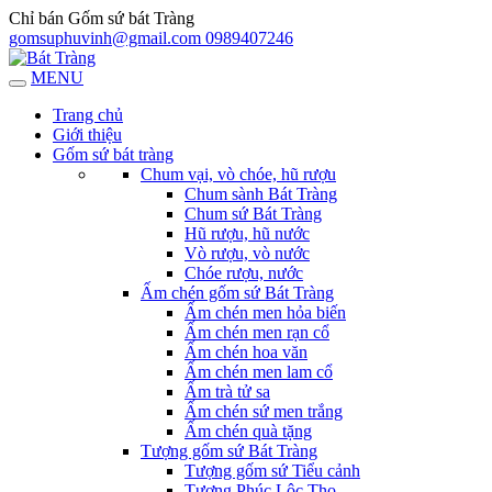
Chỉ bán Gốm sứ bát Tràng
gomsuphuvinh@gmail.com
0989407246
MENU
Trang chủ
Giới thiệu
Gốm sứ bát tràng
Chum vại, vò chóe, hũ rượu
Chum sành Bát Tràng
Chum sứ Bát Tràng
Hũ rượu, hũ nước
Vò rượu, vò nước
Chóe rượu, nước
Ấm chén gốm sứ Bát Tràng
Ấm chén men hỏa biến
Ấm chén men rạn cổ
Ấm chén hoa văn
Ấm chén men lam cổ
Ấm trà tử sa
Ấm chén sứ men trắng
Ấm chén quà tặng
Tượng gốm sứ Bát Tràng
Tượng gốm sứ Tiểu cảnh
Tượng Phúc Lộc Thọ