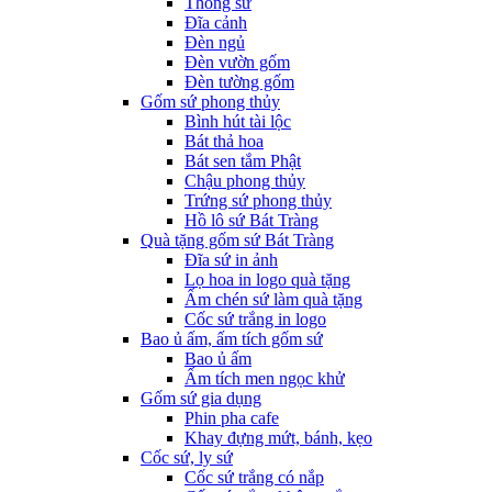
Thống sứ
Đĩa cảnh
Đèn ngủ
Đèn vườn gốm
Đèn tường gốm
Gốm sứ phong thủy
Bình hút tài lộc
Bát thả hoa
Bát sen tắm Phật
Chậu phong thủy
Trứng sứ phong thủy
Hồ lô sứ Bát Tràng
Quà tặng gốm sứ Bát Tràng
Đĩa sứ in ảnh
Lọ hoa in logo quà tặng
Ấm chén sứ làm quà tặng
Cốc sứ trắng in logo
Bao ủ ấm, ấm tích gốm sứ
Bao ủ ấm
Ấm tích men ngọc khử
Gốm sứ gia dụng
Phin pha cafe
Khay đựng mứt, bánh, kẹo
Cốc sứ, ly sứ
Cốc sứ trắng có nắp