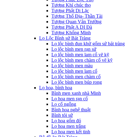
Tượng Khỉ chúc thọ
Tượng Phật Di Lặc
Tượng Thổ Địa- Thần Tài
Tượng Quan Vân Trường
Tượng Phật A DI Đà
Tượng Khổng Minh
Lọ Lộc Bình sứ Bát Tràng
Lọ lộc bình đun khử gốm sứ bát tràng
Lọ lộc bình men rạn sứ
Lọ lộc bình men lam cổ vẽ kỹ
Lọ lộc bình men chàm cổ vẽ kỹ
Lọ lộc bình men màu
Lọ lộc bình men lam cổ
Lọ lộc bình men chàm cổ
Lọ lộc bình men búp rong
Lọ hoa, bình hoa
Bình men xanh nhà Minh
Lọ hoa men rạn cổ
Lọ cổ ngỗng
Bình hoa nghệ thuật
Bình tỏi sứ
Lọ hoa gốm đỏ
Lọ hoa men trắng
Lọ hoa men kết tinh