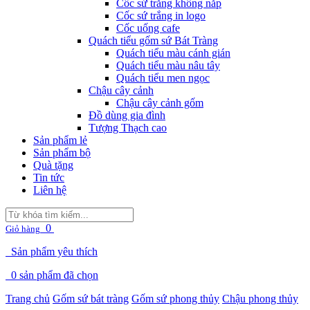
Cốc sứ trắng không nắp
Cốc sứ trắng in logo
Cốc uống cafe
Quách tiểu gốm sứ Bát Tràng
Quách tiểu màu cánh gián
Quách tiểu màu nâu tây
Quách tiểu men ngọc
Chậu cây cảnh
Chậu cây cảnh gốm
Đồ dùng gia đình
Tượng Thạch cao
Sản phẩm lẻ
Sản phẩm bộ
Quà tặng
Tin tức
Liên hệ
0
Giỏ hàng
Sản phẩm yêu thích
0
sản phẩm đã chọn
Trang chủ
Gốm sứ bát tràng
Gốm sứ phong thủy
Chậu phong thủy