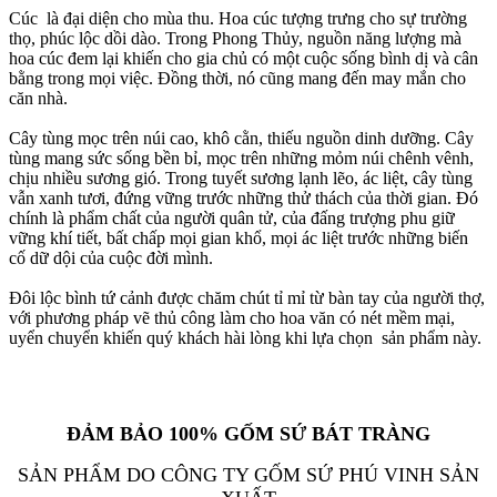
Cúc là đại diện cho mùa thu. Hoa cúc tượng trưng cho sự trường
thọ, phúc lộc dồi dào. Trong Phong Thủy, nguồn năng lượng mà
hoa cúc đem lại khiến cho gia chủ có một cuộc sống bình dị và cân
bằng trong mọi việc. Đồng thời, nó cũng mang đến may mắn cho
căn nhà.
Cây tùng mọc trên núi cao, khô cằn, thiếu nguồn dinh dưỡng. Cây
tùng mang sức sống bền bỉ, mọc trên những mỏm núi chênh vênh,
chịu nhiều sương gió. Trong tuyết sương lạnh lẽo, ác liệt, cây tùng
vẫn xanh tươi, đứng vững trước những thử thách của thời gian. Đó
chính là phẩm chất của người quân tử, của đấng trượng phu giữ
vững khí tiết, bất chấp mọi gian khổ, mọi ác liệt trước những biến
cố dữ dội của cuộc đời mình.
Đôi lộc bình tứ cảnh được chăm chút tỉ mỉ từ bàn tay của người thợ,
với phương pháp vẽ thủ công làm cho hoa văn có nét mềm mại,
uyển chuyển khiến quý khách hài lòng khi lựa chọn sản phẩm này.
ĐẢM BẢO 100% GỐM SỨ BÁT TRÀNG
SẢN PHẨM DO CÔNG TY GỐM SỨ PHÚ VINH SẢN