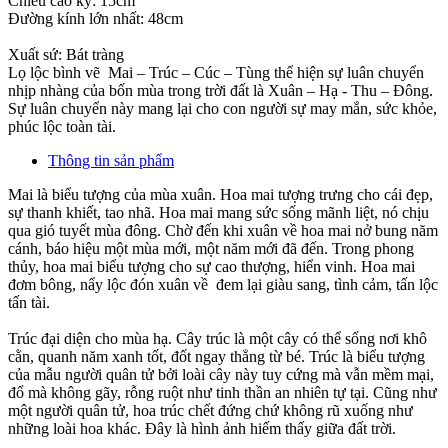
Chiều cao kỷ: 15cm
Đường kính lớn nhất: 48cm
Xuất sứ: Bát tràng
Lọ lộc bình vẽ Mai – Trúc – Cúc – Tùng thể hiện sự luân chuyển
nhịp nhàng của bốn mùa trong trời đất là Xuân – Hạ - Thu – Đông.
Sự luân chuyển này mang lại cho con người sự may mắn, sức khỏe,
phúc lộc toàn tài.
Thông tin sản phẩm
Mai là biểu tượng của mùa xuân. Hoa mai tượng trưng cho cái đẹp,
sự thanh khiết, tao nhã. Hoa mai mang sức sống mãnh liệt, nó chịu
qua gió tuyết mùa đông. Chờ đến khi xuân về hoa mai nở bung năm
cánh, báo hiệu một mùa mới, một năm mới đã đến. Trong phong
thủy, hoa mai biểu tượng cho sự cao thượng, hiển vinh. Hoa mai
đơm bông, nẩy lộc đón xuân về đem lại giàu sang, tình cảm, tấn lộc
tấn tài.
Trúc đại diện cho mùa hạ. Cây trúc là một cây có thể sống nơi khô
cằn, quanh năm xanh tốt, đốt ngay thẳng từ bé. Trúc là biểu tượng
của mẫu người quân tử bởi loài cây này tuy cứng mà vẫn mềm mại,
đổ mà không gãy, rỗng ruột như tinh thần an nhiên tự tại. Cũng như
một người quân tử, hoa trúc chết đứng chứ không rũ xuống như
những loài hoa khác. Đây là hình ảnh hiếm thấy giữa đất trời.