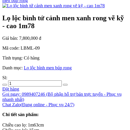
men búp rong
Lọ lộc bình tứ cảnh men xanh rong vẽ kỹ
- cao 1m78
Giá bán:
7,800,000
đ
Mã code:
LBML-09
Tình trạng:
Có hàng
Danh mục:
Lọ lộc bình men búp rong
Sl:
Đặt hàng
Gọi ngay: 0989407246
(Bộ phận hỗ trợ bán trực tuyến - Phục vụ
nhanh nhất)
Chat Zalo
(
Đang online
- Phục vụ 24/7
)
Chi tiết sản phẩm:
Chiều cao lọ: 1m63cm