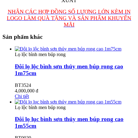
XUẤT
NHẬN CÁC HỢP ĐỒNG SỐ LƯỢNG LỚN KÈM IN
LOGO LÀM QUÀ TẶNG VÀ SẢN PHẨM KHUYẾN
MÃI
Sản phẩm khác
Lọ lộc bình men búp rong
Đôi lọ lộc bình sơn thủy men búp rong cao
1m75cm
BT3524
4,000,000
đ
Chi tiết
Lọ lộc bình men búp rong
Đôi lọ lục bình sơn thủy men búp rong cao
1m55cm
BT0020