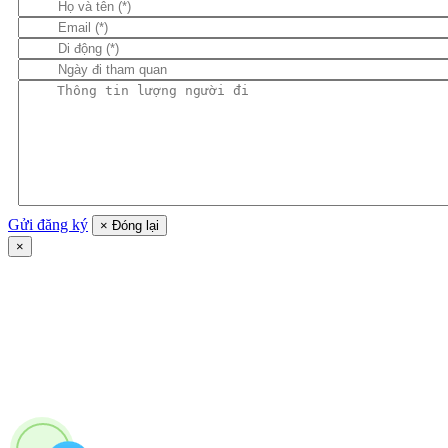
Gửi đăng ký
×
Đóng lại
×