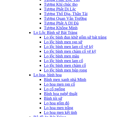
Tượng Khỉ chúc thọ
Tượng Phật Di Lặc
Tượng Thổ Địa- Thần Tài
Tượng Quan Vân Trường
Tượng Phật A DI Đà
Tượng Khổng Minh
Lọ Lộc Bình sứ Bát Tràng
Lọ lộc bình đun khử gốm sứ bát tràng
Lọ lộc bình men rạn sứ
Lọ lộc bình men lam cổ vẽ kỹ
Lọ lộc bình men chàm cổ vẽ kỹ
Lọ lộc bình men màu
Lọ lộc bình men lam cổ
Lọ lộc bình men chàm cổ
Lọ lộc bình men búp rong
Lọ hoa, bình hoa
Bình men xanh nhà Minh
Lọ hoa men rạn cổ
Lọ cổ ngỗng
Bình hoa nghệ thuật
Bình tỏi sứ
Lọ hoa gốm đỏ
Lọ hoa men trắng
Lọ hoa men kết tinh