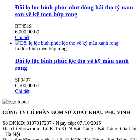
Đôi lọ lục bình phúc như đông hải thọ tỷ nam
sơn vẽ kỹ men búp rong
BT4519
6,000,000
đ
Chi tiết
Lọ lộc bình men búp rong
Đôi lọ lộc bình phúc lộc thọ vẽ kỹ màu xanh
rong
SP0497
6,500,000
đ
Chi tiết
CÔNG TY CỔ PHẦN GỐM SỨ XUẤT KHẨU PHÚ VINH
Số ĐKKD: 0107017207 - Ngày cấp: 07 /10/2015
Địa chỉ Showroom: Lô K 15 KCN Bát Tràng - Bát Tràng, Gia Lâm
- Hà Nội
Địa chỉ xưởng sản xuất: Lô B 41 KCN Bát Tràng - Bát Tràng, Gia