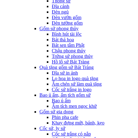
Thống sứ
Đĩa cảnh
Đèn ngủ
Đèn vườn gốm
Đèn tường gốm
Gốm sứ phong thủy
Bình hút tài lộc
Bát thả hoa
Bát sen tắm Phật
Chậu phong thủy
Trứng sứ phong thủy
Hồ lô sứ Bát Tràng
Quà tặng gốm sứ Bát Tràng
Đĩa sứ in ảnh
Lọ hoa in logo quà tặng
Ấm chén sứ làm quà tặng
Cốc sứ trắng in logo
Bao ủ ấm, ấm tích gốm sứ
Bao ủ ấm
Ấm tích men ngọc khử
Gốm sứ gia dụng
Phin pha cafe
Khay đựng mứt, bánh, kẹo
Cốc sứ, ly sứ
Cốc sứ trắng có nắp