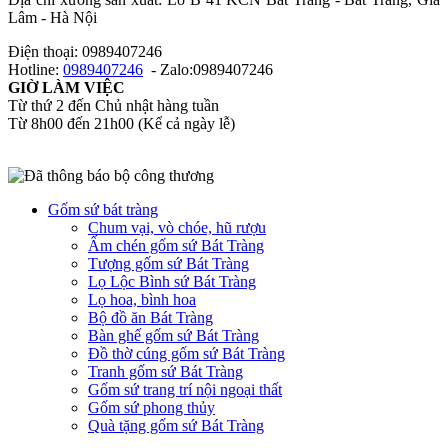
Lâm - Hà Nội
Điện thoại: 0989407246
Hotline:
0989407246
- Zalo:0989407246
GIỜ LÀM VIỆC
Từ thứ 2 đến Chủ nhật hàng tuần
Từ 8h00 đến 21h00 (Kể cả ngày lễ)​
Gốm sứ bát tràng
Chum vại, vò chóe, hũ rượu
Ấm chén gốm sứ Bát Tràng
Tượng gốm sứ Bát Tràng
Lọ Lộc Bình sứ Bát Tràng
Lọ hoa, bình hoa
Bộ đồ ăn Bát Tràng
Bàn ghế gốm sứ Bát Tràng
Đồ thờ cúng gốm sứ Bát Tràng
Tranh gốm sứ Bát Tràng
Gốm sứ trang trí nội ngoại thất
Gốm sứ phong thủy
Quà tặng gốm sứ Bát Tràng