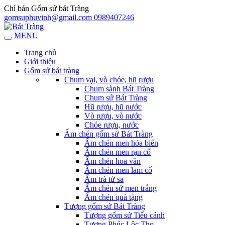
Chỉ bán Gốm sứ bát Tràng
gomsuphuvinh@gmail.com
0989407246
MENU
Trang chủ
Giới thiệu
Gốm sứ bát tràng
Chum vại, vò chóe, hũ rượu
Chum sành Bát Tràng
Chum sứ Bát Tràng
Hũ rượu, hũ nước
Vò rượu, vò nước
Chóe rượu, nước
Ấm chén gốm sứ Bát Tràng
Ấm chén men hỏa biến
Ấm chén men rạn cổ
Ấm chén hoa văn
Ấm chén men lam cổ
Ấm trà tử sa
Ấm chén sứ men trắng
Ấm chén quà tặng
Tượng gốm sứ Bát Tràng
Tượng gốm sứ Tiểu cảnh
Tượng Phúc Lộc Thọ