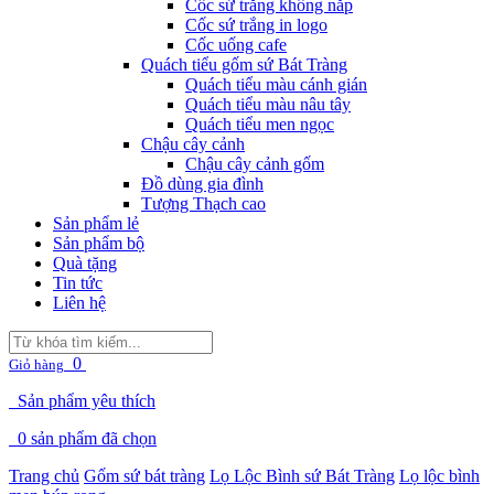
Cốc sứ trắng không nắp
Cốc sứ trắng in logo
Cốc uống cafe
Quách tiểu gốm sứ Bát Tràng
Quách tiểu màu cánh gián
Quách tiểu màu nâu tây
Quách tiểu men ngọc
Chậu cây cảnh
Chậu cây cảnh gốm
Đồ dùng gia đình
Tượng Thạch cao
Sản phẩm lẻ
Sản phẩm bộ
Quà tặng
Tin tức
Liên hệ
0
Giỏ hàng
Sản phẩm yêu thích
0
sản phẩm đã chọn
Trang chủ
Gốm sứ bát tràng
Lọ Lộc Bình sứ Bát Tràng
Lọ lộc bình