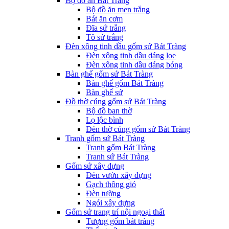
Bộ đồ ăn Bát Tràng
Bộ đồ ăn men trắng
Bát ăn cơm
Đĩa sứ trắng
Tô sứ trắng
Đèn xông tinh dầu gốm sứ Bát Tràng
Đèn xông tinh dầu dáng loe
Đèn xông tinh dầu dáng bóng
Bàn ghế gốm sứ Bát Tràng
Bàn ghế gốm Bát Tràng
Bàn ghế sứ
Đồ thờ cúng gốm sứ Bát Tràng
Bộ đồ ban thờ
Lọ lộc bình
Đèn thờ cúng gốm sứ Bát Tràng
Tranh gốm sứ Bát Tràng
Tranh gốm Bát Tràng
Tranh sứ Bát Tràng
Gốm sứ xây dựng
Đèn vườn xây dựng
Gạch thông gió
Đèn tường
Ngói xây dựng
Gốm sứ trang trí nội ngoại thất
Tượng gốm bát tràng