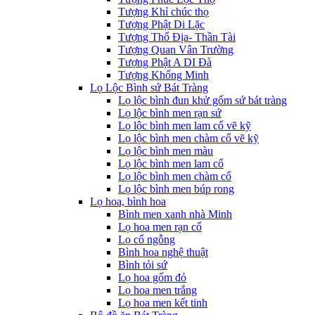
Tượng Khỉ chúc thọ
Tượng Phật Di Lặc
Tượng Thổ Địa- Thần Tài
Tượng Quan Vân Trường
Tượng Phật A DI Đà
Tượng Khổng Minh
Lọ Lộc Bình sứ Bát Tràng
Lọ lộc bình đun khử gốm sứ bát tràng
Lọ lộc bình men rạn sứ
Lọ lộc bình men lam cổ vẽ kỹ
Lọ lộc bình men chàm cổ vẽ kỹ
Lọ lộc bình men màu
Lọ lộc bình men lam cổ
Lọ lộc bình men chàm cổ
Lọ lộc bình men búp rong
Lọ hoa, bình hoa
Bình men xanh nhà Minh
Lọ hoa men rạn cổ
Lọ cổ ngỗng
Bình hoa nghệ thuật
Bình tỏi sứ
Lọ hoa gốm đỏ
Lọ hoa men trắng
Lọ hoa men kết tinh