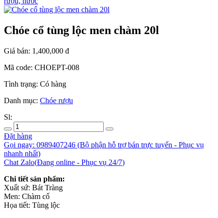
rượu, nước
Chóe cổ tùng lộc men chàm 20l
Giá bán:
1,400,000
đ
Mã code:
CHOEPT-008
Tình trạng:
Có hàng
Danh mục:
Chóe rượu
Sl:
Đặt hàng
Gọi ngay: 0989407246
(Bộ phận hỗ trợ bán trực tuyến - Phục vụ
nhanh nhất)
Chat Zalo
(
Đang online
- Phục vụ 24/7
)
Chi tiết sản phẩm:
Xuất sứ: Bát Tràng
Men: Chàm cổ
Họa tiết: Tùng lộc