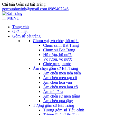
Chỉ bán Gốm sứ bát Tràng
gomsuphuvinh@gmail.com
0989407246
MENU
Trang chủ
Giới thiệu
Gốm sứ bát tràng
Chum vại, vò chóe, hũ rượu
Chum sành Bát Tràng
Chum sứ Bát Tràng
Hũ rượu, hũ nước
Vò rượu, vò nước
Chóe rượu, nước
Ấm chén gốm sứ Bát Tràng
Ấm chén men hỏa biến
Ấm chén men rạn cổ
Ấm chén hoa văn
Ấm chén men lam cổ
Ấm trà tử sa
Ấm chén sứ men trắng
Ấm chén quà tặng
Tượng gốm sứ Bát Tràng
Tượng gốm sứ Tiểu cảnh
Tượng Phúc Lộc Thọ