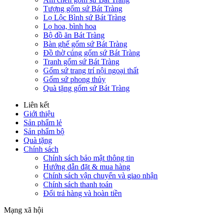
Tượng gốm sứ Bát Tràng
Lọ Lộc Bình sứ Bát Tràng
Lọ hoa, bình hoa
Bộ đồ ăn Bát Tràng
Bàn ghế gốm sứ Bát Tràng
Đồ thờ cúng gốm sứ Bát Tràng
Tranh gốm sứ Bát Tràng
Gốm sứ trang trí nội ngoại thất
Gốm sứ phong thủy
Quà tặng gốm sứ Bát Tràng
Liên kết
Giới thiệu
Sản phẩm lẻ
Sản phẩm bộ
Quà tặng
Chính sách
Chính sách bảo mật thông tin
Hướng dẫn đặt & mua hàng
Chính sách vận chuyển và giao nhận
Chính sách thanh toán
Đổi trả hàng và hoàn tiền
Mạng xã hội