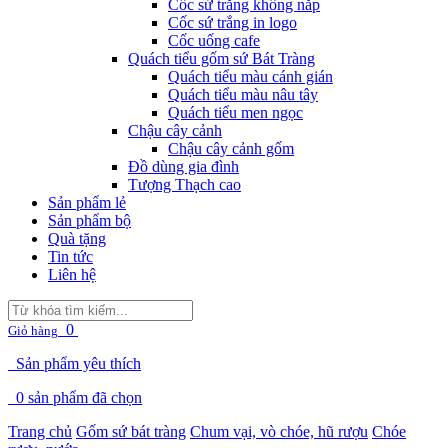
Cốc sứ trắng không nắp
Cốc sứ trắng in logo
Cốc uống cafe
Quách tiểu gốm sứ Bát Tràng
Quách tiểu màu cánh gián
Quách tiểu màu nâu tây
Quách tiểu men ngọc
Chậu cây cảnh
Chậu cây cảnh gốm
Đồ dùng gia đình
Tượng Thạch cao
Sản phẩm lẻ
Sản phẩm bộ
Quà tặng
Tin tức
Liên hệ
0
Giỏ hàng
Sản phẩm yêu thích
0
sản phẩm đã chọn
Trang chủ
Gốm sứ bát tràng
Chum vại, vò chóe, hũ rượu
Chóe