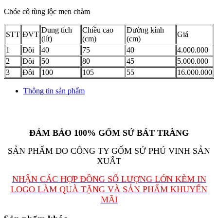
Chóe cổ tùng lộc men chàm
Dung tích
Chiều cao
Đường kính
STT
ĐVT
Giá
(lít)
(cm)
(cm)
1
Đôi
40
75
40
4.000.000
2
Đôi
50
80
45
5.000.000
3
Đôi
100
105
55
16.000.000
Thông tin sản phẩm
ĐẢM BẢO 100% GỐM SỨ BÁT TRÀNG
SẢN PHẨM DO CÔNG TY GỐM SỨ PHÚ VINH SẢN
XUẤT
NHẬN CÁC HỢP ĐỒNG SỐ LƯỢNG LỚN KÈM IN
LOGO LÀM QUÀ TẶNG VÀ SẢN PHẨM KHUYẾN
MÃI