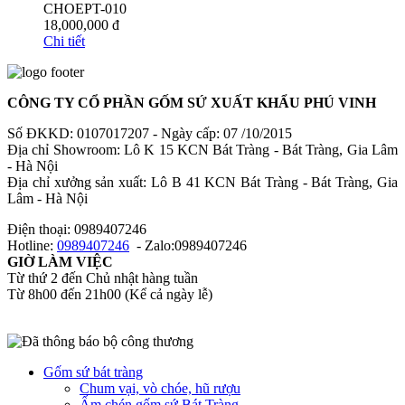
CHOEPT-010
18,000,000
đ
Chi tiết
CÔNG TY CỔ PHẦN GỐM SỨ XUẤT KHẨU PHÚ VINH
Số ĐKKD: 0107017207 - Ngày cấp: 07 /10/2015
Địa chỉ Showroom: Lô K 15 KCN Bát Tràng - Bát Tràng, Gia Lâm
- Hà Nội
Địa chỉ xưởng sản xuất: Lô B 41 KCN Bát Tràng - Bát Tràng, Gia
Lâm - Hà Nội
Điện thoại: 0989407246
Hotline:
0989407246
- Zalo:0989407246
GIỜ LÀM VIỆC
Từ thứ 2 đến Chủ nhật hàng tuần
Từ 8h00 đến 21h00 (Kể cả ngày lễ)​
Gốm sứ bát tràng
Chum vại, vò chóe, hũ rượu
Ấm chén gốm sứ Bát Tràng