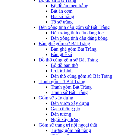
Bộ đồ ăn Bát Tràng
Bộ đồ ăn men trắng
Bát ăn cơm
Đĩa sứ trắng
Tô sứ trắng
Đèn xông tinh dầu gốm sứ Bát Tràng
Đèn xông tinh dầu dáng loe
Đèn xông tinh dầu dáng bóng
Bàn ghế gốm sứ Bát Tràng
Bàn ghế gốm Bát Tràng
Bàn ghế sứ
Đồ thờ cúng gốm sứ Bát Tràng
Bộ đồ ban thờ
Lọ lộc bình
Đèn thờ cúng gốm sứ Bát Tràng
Tranh gốm sứ Bát Tràng
Tranh gốm Bát Tràng
Tranh sứ Bát Tràng
Gốm sứ xây dựng
Đèn vườn xây dựng
Gạch thông gió
Đèn tường
Ngói xây dựng
Gốm sứ trang trí nội ngoại thất
Tượng gốm bát tràng