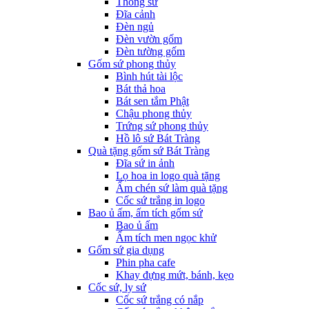
Thống sứ
Đĩa cảnh
Đèn ngủ
Đèn vườn gốm
Đèn tường gốm
Gốm sứ phong thủy
Bình hút tài lộc
Bát thả hoa
Bát sen tắm Phật
Chậu phong thủy
Trứng sứ phong thủy
Hồ lô sứ Bát Tràng
Quà tặng gốm sứ Bát Tràng
Đĩa sứ in ảnh
Lọ hoa in logo quà tặng
Ấm chén sứ làm quà tặng
Cốc sứ trắng in logo
Bao ủ ấm, ấm tích gốm sứ
Bao ủ ấm
Ấm tích men ngọc khử
Gốm sứ gia dụng
Phin pha cafe
Khay đựng mứt, bánh, kẹo
Cốc sứ, ly sứ
Cốc sứ trắng có nắp